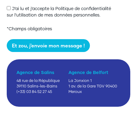
J’ai lu et j’accepte la Politique de confidentialité
sur l’utilisation de mes données personnelles.
*Champs obligatoires
Agence de Salins
Agence de Belfort
Accueil
48 rue de la République
La Jonxion 1
39110 Salins-les-Bains
1 av. de la Gare TGV 90400
L’agence
(+33) 03 84 52 27 45
Meroux
Agence de communication
Agence d’événementiel
Portfolio