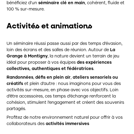
bénéficiez d’un
séminaire clé en main
, cohérent, fluide et
100 % sur-mesure.
Activités et animations
Un séminaire réussi passe aussi par des temps d’évasion,
loin des écrans et des salles de réunion. Autour de
La
Grange à Montigny
, la nature devient un terrain de jeu
idéal pour proposer à vos équipes
des expériences
collectives, authentiques et fédératrices
.
Randonnées
,
défis en plein air
,
ateliers sensoriels ou
Accueil
créatifs
et plein d’autre : nous imaginons pour vous des
activités sur-mesure, en phase avec vos objectifs. Loin
L’agence
d’être accessoires, ces temps d’échange renforcent la
cohésion, stimulent l’engagement et créent des souvenirs
Agence de communication
partagés.
Agence d’événementiel
Profitez de notre environnement naturel pour offrir à vos
collaborateurs des
activités immersives
Portfolio