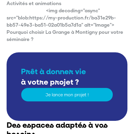
Activités et animations
<img decoding="async"
src="blob:https://my-production.fr/ba31e29b-
bb57-49e3-ba51-02a01b5a7d1a" alt="Image">
Pourquoi choisir La Grange à Montigny pour votre
séminaire ?
Prêt à donner vie
à votre projet ?
Je lance mon projet !
Des espaces adaptés à vos