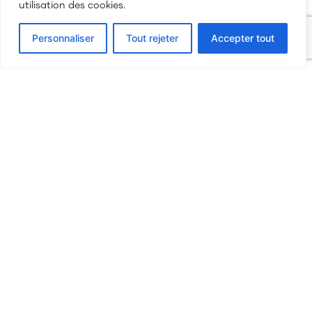
utilisation des cookies.
03 84 52 27 45
Personnaliser
Tout rejeter
Accepter tout
bonjour@my-production.fr
Salins-les-Bains
48 Rue de la République,
39110 Salins-les-Bains
Tél.
03 84 52 27 45
Mail.
bonjour@my-production.fr
Belfort
La Jonxion 1,