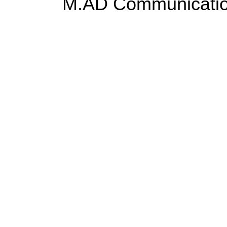
M.AD Communicatio
une dose de peps
d
Pour
M.AD Communication
, il était hors d
insuffle une
identité fraîche et bien dosée
. L
conducteur dans toute la mise en page, apporta
un site qui respire, qui inspire, et qui attire.