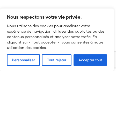
Nous respectons votre vie privée.
Nous utilisons des cookies pour améliorer votre
expérience de navigation, diffuser des publicités ou des
contenus personnalisés et analyser notre trafic. En
cliquant sur « Tout accepter », vous consentez à notre
utilisation des cookies.
03 84 52 27 45
Personnaliser
Tout rejeter
Accepter tout
bonjour@my-production.fr
Rechercher
Rechercher
Recent Posts
Offre CDI – Chargé(e) de stratégie