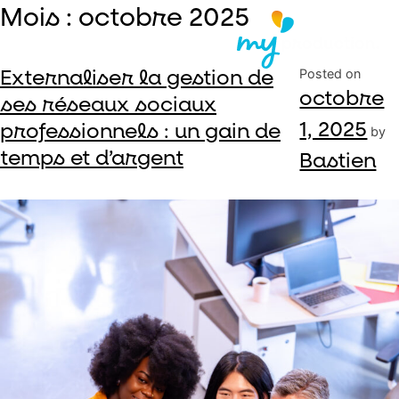
Skip
Mois :
octobre 2025
to
content
Externaliser la gestion de
Posted on
octobre
ses réseaux sociaux
1, 2025
professionnels : un gain de
by
temps et d’argent
Bastien